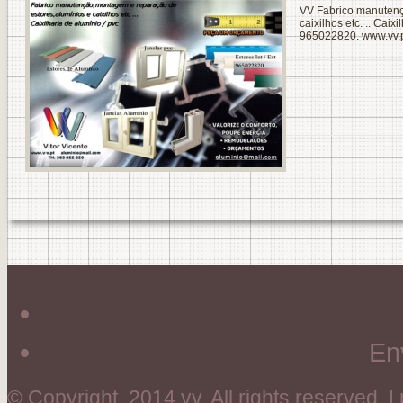
VV Fabrico manutenç
caixilhos etc. .. Cai
965022820. www.
vv.
En
© Copyright 2014 vv. All rights reserved. 